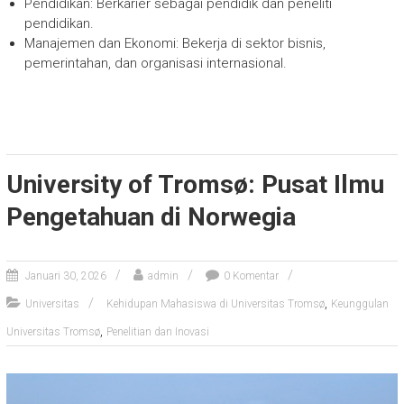
Pendidikan: Berkarier sebagai pendidik dan peneliti
pendidikan.
Manajemen dan Ekonomi: Bekerja di sektor bisnis,
pemerintahan, dan organisasi internasional.
University of Tromsø: Pusat Ilmu
Pengetahuan di Norwegia
Januari 30, 2026
admin
0 Komentar
,
Universitas
Kehidupan Mahasiswa di Universitas Tromsø
Keunggulan
,
Universitas Tromsø
Penelitian dan Inovasi