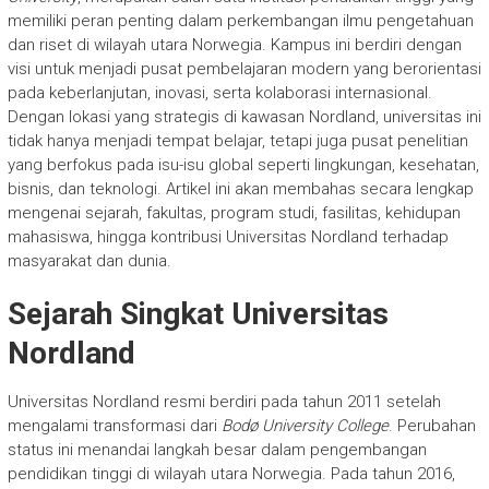
memiliki peran penting dalam perkembangan ilmu pengetahuan
dan riset di wilayah utara Norwegia. Kampus ini berdiri dengan
visi untuk menjadi pusat pembelajaran modern yang berorientasi
pada keberlanjutan, inovasi, serta kolaborasi internasional.
Dengan lokasi yang strategis di kawasan Nordland, universitas ini
tidak hanya menjadi tempat belajar, tetapi juga pusat penelitian
yang berfokus pada isu-isu global seperti lingkungan, kesehatan,
bisnis, dan teknologi. Artikel ini akan membahas secara lengkap
mengenai sejarah, fakultas, program studi, fasilitas, kehidupan
mahasiswa, hingga kontribusi Universitas Nordland terhadap
masyarakat dan dunia.
Sejarah Singkat Universitas
Nordland
Universitas Nordland resmi berdiri pada tahun 2011 setelah
mengalami transformasi dari
Bodø University College
. Perubahan
status ini menandai langkah besar dalam pengembangan
pendidikan tinggi di wilayah utara Norwegia. Pada tahun 2016,