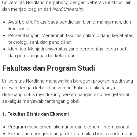
Universitas Nordland bergabung dengan beberapa institusi lain
dan menjadi bagian dari
Nord University
.
Awal berdiri: Fokus pada pendidikan bisnis, manajemen, dan
ilmu sosial.
Perkembangan: Menambah fakultas dalam bidang kesehatan,
teknologi, seni, dan pendidikan.
Identitas: Menjadi universitas yang berorientasi pada riset
dan pembangunan berkelanjutan.
Fakultas dan Program Studi
Universitas Nordland menawarkan beragam program studi yang
relevan dengan kebutuhan zaman. Fakultas-fakultasnya
dirancang untuk mendukung perkembangan ilmu pengetahuan
sekaligus menjawab tantangan global.
1. Fakultas Bisnis dan Ekonomi
Program manajemen, akuntansi, dan ekonomi internasional.
Fokus pada pengembangan keterampilan bisnis modern dan