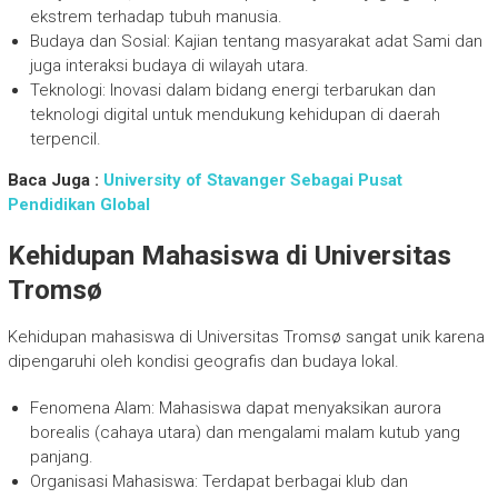
ekstrem terhadap tubuh manusia.
Budaya dan Sosial: Kajian tentang masyarakat adat Sami dan
juga interaksi budaya di wilayah utara.
Teknologi: Inovasi dalam bidang energi terbarukan dan
teknologi digital untuk mendukung kehidupan di daerah
terpencil.
Baca Juga :
University of Stavanger Sebagai Pusat
Pendidikan Global
Kehidupan Mahasiswa di Universitas
Tromsø
Kehidupan mahasiswa di Universitas Tromsø sangat unik karena
dipengaruhi oleh kondisi geografis dan budaya lokal.
Fenomena Alam: Mahasiswa dapat menyaksikan aurora
borealis (cahaya utara) dan mengalami malam kutub yang
panjang.
Organisasi Mahasiswa: Terdapat berbagai klub dan