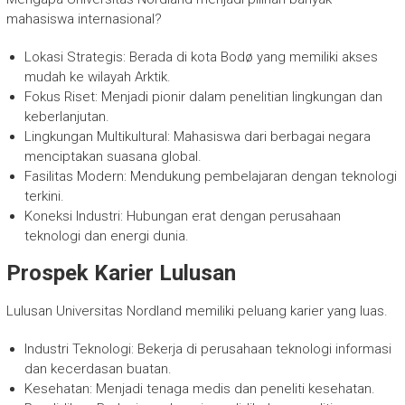
mahasiswa internasional?
Lokasi Strategis: Berada di kota Bodø yang memiliki akses
mudah ke wilayah Arktik.
Fokus Riset: Menjadi pionir dalam penelitian lingkungan dan
keberlanjutan.
Lingkungan Multikultural: Mahasiswa dari berbagai negara
menciptakan suasana global.
Fasilitas Modern: Mendukung pembelajaran dengan teknologi
terkini.
Koneksi Industri: Hubungan erat dengan perusahaan
teknologi dan energi dunia.
Prospek Karier Lulusan
Lulusan Universitas Nordland memiliki peluang karier yang luas.
Industri Teknologi: Bekerja di perusahaan teknologi informasi
dan kecerdasan buatan.
Kesehatan: Menjadi tenaga medis dan peneliti kesehatan.