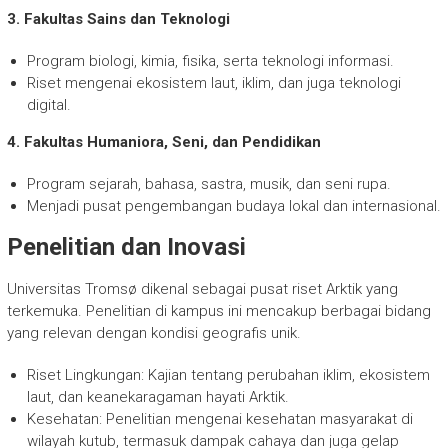
3. Fakultas Sains dan Teknologi
Program biologi, kimia, fisika, serta teknologi informasi.
Riset mengenai ekosistem laut, iklim, dan juga teknologi
digital.
4. Fakultas Humaniora, Seni, dan Pendidikan
Program sejarah, bahasa, sastra, musik, dan seni rupa.
Menjadi pusat pengembangan budaya lokal dan internasional.
Penelitian dan Inovasi
Universitas Tromsø dikenal sebagai pusat riset Arktik yang
terkemuka. Penelitian di kampus ini mencakup berbagai bidang
yang relevan dengan kondisi geografis unik.
Riset Lingkungan: Kajian tentang perubahan iklim, ekosistem
laut, dan keanekaragaman hayati Arktik.
Kesehatan: Penelitian mengenai kesehatan masyarakat di
wilayah kutub, termasuk dampak cahaya dan juga gelap