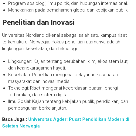
Program sosiologi, ilmu politik, dan hubungan internasional.
Menekankan pada pemahaman global dan kebijakan publik.
Penelitian dan Inovasi
Universitas Nordland dikenal sebagai salah satu kampus riset
terkemuka di Norwegia. Fokus penelitian utamanya adalah
lingkungan, kesehatan, dan teknologi.
Lingkungan: Kajian tentang perubahan iklim, ekosistem laut,
dan keanekaragaman hayati.
Kesehatan: Penelitian mengenai pelayanan kesehatan
masyarakat dan inovasi medis.
Teknologi: Riset mengenai kecerdasan buatan, energi
terbarukan, dan sistem digital.
Ilmu Sosial: Kajian tentang kebijakan publik, pendidikan, dan
pembangunan berkelanjutan.
Baca Juga :
Universitas Agder: Pusat Pendidikan Modern di
Selatan Norwegia