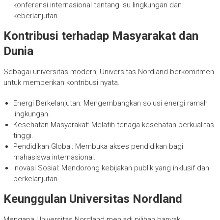
konferensi internasional tentang isu lingkungan dan
keberlanjutan.
Kontribusi terhadap Masyarakat dan
Dunia
Sebagai universitas modern, Universitas Nordland berkomitmen
untuk memberikan kontribusi nyata.
Energi Berkelanjutan: Mengembangkan solusi energi ramah
lingkungan.
Kesehatan Masyarakat: Melatih tenaga kesehatan berkualitas
tinggi.
Pendidikan Global: Membuka akses pendidikan bagi
mahasiswa internasional.
Inovasi Sosial: Mendorong kebijakan publik yang inklusif dan
berkelanjutan.
Keunggulan Universitas Nordland
Mengapa Universitas Nordland menjadi pilihan banyak