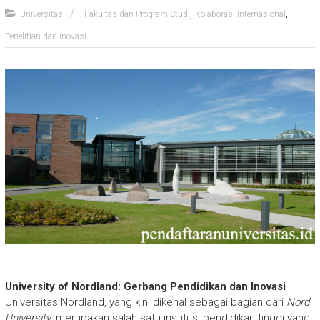
,
,
Universitas
Fakultas dan Program Studi
Kolaborasi Internasional
Penelitian dan Inovasi
University of Nordland: Gerbang Pendidikan dan Inovasi
–
Universitas Nordland, yang kini dikenal sebagai bagian dari
Nord
University
, merupakan salah satu institusi pendidikan tinggi yang