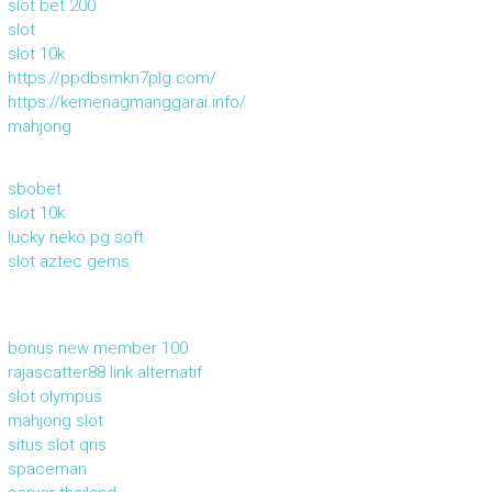
slot bet 200
slot
slot 10k
https://ppdbsmkn7plg.com/
https://kemenagmanggarai.info/
mahjong
sbobet
slot 10k
lucky neko pg soft
slot aztec gems
bonus new member 100
rajascatter88 link alternatif
slot olympus
mahjong slot
situs slot qris
spaceman