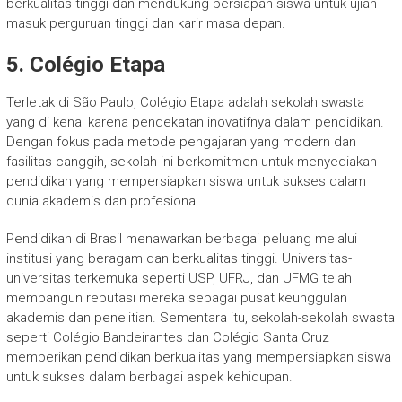
berkualitas tinggi dan mendukung persiapan siswa untuk ujian
masuk perguruan tinggi dan karir masa depan.
5. Colégio Etapa
Terletak di São Paulo, Colégio Etapa adalah sekolah swasta
yang di kenal karena pendekatan inovatifnya dalam pendidikan.
Dengan fokus pada metode pengajaran yang modern dan
fasilitas canggih, sekolah ini berkomitmen untuk menyediakan
pendidikan yang mempersiapkan siswa untuk sukses dalam
dunia akademis dan profesional.
Pendidikan di Brasil menawarkan berbagai peluang melalui
institusi yang beragam dan berkualitas tinggi. Universitas-
universitas terkemuka seperti USP, UFRJ, dan UFMG telah
membangun reputasi mereka sebagai pusat keunggulan
akademis dan penelitian. Sementara itu, sekolah-sekolah swasta
seperti Colégio Bandeirantes dan Colégio Santa Cruz
memberikan pendidikan berkualitas yang mempersiapkan siswa
untuk sukses dalam berbagai aspek kehidupan.