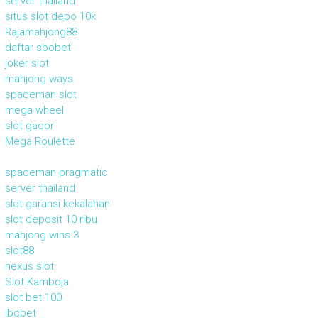
server thailand
situs slot depo 10k
Rajamahjong88
daftar sbobet
joker slot
mahjong ways
spaceman slot
mega wheel
slot gacor
Mega Roulette
spaceman pragmatic
server thailand
slot garansi kekalahan
slot deposit 10 ribu
mahjong wins 3
slot88
nexus slot
Slot Kamboja
slot bet 100
ibcbet