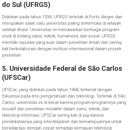
do Sul (UFRGS)
Didirikan pada tahun 1934, UFRGS terletak di Porto Alegre dan
merupakan salah satu universitas paling terkemuka di wilayah
selatan Brasil. Universitas ini menawarkan berbagai program
studi di bidang sains, teknik, humaniora, dan sosial. UFRGS
memiliki reputasi yang kuat dalam penelitian ilmiah dan sering
kali berkolaborasi dengan institusi internasional dalam proyek
penelitian.
5. Universidade Federal de São Carlos
(UFSCar)
UFSCar, yang didirikan pada tahun 1968, terkenal dengan
fokusnya pada ilmu pengetahuan dan teknologi. Terletak di São
Carlos, universitas ini di kenal karena program-programnya yang
inovatif dan penelitian mutakhir dalam sains, teknik, dan
teknologi informasi. UFSCar sering kali di puji karena
pendekatannya yang interdisipliner dan kemampuannya untuk
beradaptasi dengan cepat terhadap kemajuan teknologi