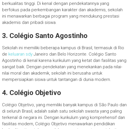
berkualitas tinggi. Di kenal dengan pendekatannya yang
berfokus pada perkembangan karakter dan akademis, sekolah
ini menawarkan berbagai program yang mendukung prestasi
akademis dan pribadi siswa.
3. Colégio Santo Agostinho
Sekolah ini memiliki beberapa kampus di Brasil, termasuk di Rio
de
keluaran sdy
Janeiro dan Belo Horizonte. Colégio Santo
Agostinho di kenal karena kurikulum yang ketat dan fasilitas yang
sangat baik. Dengan pendekatan yang menekankan pada nilai-
nilai moral dan akademik, sekolah ini berusaha untuk
mempersiapkan siswa untuk tantangan di dunia modern.
4. Colégio Objetivo
Colégio Objetivo, yang memiliki banyak kampus di São Paulo dan
di seluruh Brasil, adalah salah satu sekolah swasta yang paling
terkenal di negara ini. Dengan kurikulum yang komprehensif dan
fasilitas modern, Colégio Objetivo menawarkan pendidikan