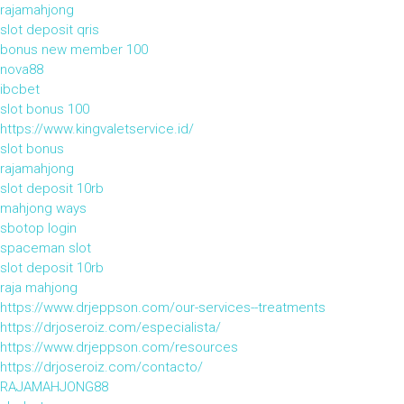
rajamahjong
slot deposit qris
bonus new member 100
nova88
ibcbet
slot bonus 100
https://www.kingvaletservice.id/
slot bonus
rajamahjong
slot deposit 10rb
mahjong ways
sbotop login
spaceman slot
slot deposit 10rb
raja mahjong
https://www.drjeppson.com/our-services--treatments
https://drjoseroiz.com/especialista/
https://www.drjeppson.com/resources
https://drjoseroiz.com/contacto/
RAJAMAHJONG88