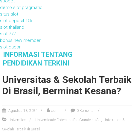
sbobet
demo slot pragmatic
situs slot
slot deposit 10k
slot thailand
slot 777
bonus new member
slot gacor
S
INFORMASI TENTANG
k
PENDIDIKAN TERKINI
i
Informasi Tentang Pendidikan Terkini
p
Universitas & Sekolah Terbaik
t
o
Di Brasil, Berminat Kesana?
c
o
n
Agustus 13, 2024
admin
0 Komentar
t
e
,
Universitas
Universidade Federal do Rio Grande do Sul
Universitas &
n
Sekolah Terbaik di Brasil
t